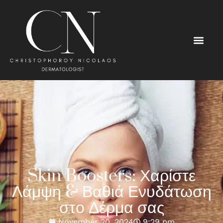
Skin Boosters: Χαρίστε
Λάμψη & Βαθιά Ενυδάτωση
στο Δέρμα σας
November 20, 2024
9:29 pm